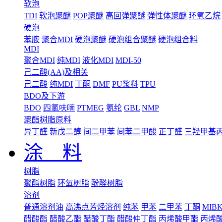
软泡
TDI
软泡聚醚
POP聚醚
高回弹聚醚
弹性体聚醚
环氧乙烷
硬泡
苯胺
聚合MDI
硬泡聚醚
硬泡组合聚醚
硬泡组合料
MDI
聚合MDI
纯MDI
液化MDI
MDI-50
己二酸(AA)及相关
己二酸
纯MDI
丁酮
DMF
PU浆料
TPU
BDO及下游
BDO
四氢呋喃
PTMEG
氨纶
GBL
NMP
聚酯树脂原料
异丁醛
新戊二醇
间二甲苯
间苯二甲酸
正丁醛
三羟甲基
涂 料
树脂
聚酯树脂
环氧树脂
酚醛树脂
溶剂
普通溶剂油
高沸点芳烃溶剂
纯苯
甲苯
二甲苯
丁酮
MIB
醋酸酯
醋酸乙酯
醋酸丁酯
醋酸仲丁酯
丙烯酸甲酯
丙烯