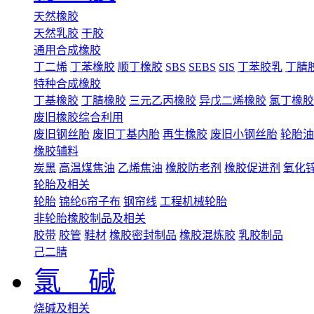
天然橡胶
天然乳胶
干胶
通用合成橡胶
丁二烯
丁苯橡胶
顺丁橡胶
SBS
SEBS
SIS
丁苯胶乳
丁腈
特种合成橡胶
丁基橡胶
丁腈橡胶
三元乙丙橡胶
异戊二烯橡胶
氯丁橡胶
废旧橡胶综合利用
废旧钢丝胎
废旧丁基内胎
再生橡胶
废旧小钢丝胎
轮胎油
橡胶辅料
炭黑
高温煤焦油
乙烯焦油
橡胶防老剂
橡胶促进剂
氧化
轮胎及相关
轮胎
锦纶6帘子布
钢帘线
工程机械轮胎
非轮胎橡胶制品及相关
胶带
胶管
鞋材
橡胶密封制品
橡胶混炼胶
乳胶制品
己二腈
氯 碱
烧碱及相关