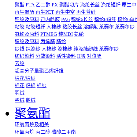
聚酯
PTA
乙二醇
PX
聚酯切片
涤纶长丝
涤纶短纤
原生中
再生聚酯
再生PET
再生中空
再生普纤
锦纶及原料
己内酰胺
PA6
锦纶6长丝
锦纶6短纤
锦纶6单
粘胶
粘胶短纤
人棉纱
粘胶长丝
溶解浆
莱赛尔
莱赛尔纱
氨纶及原料
PTMEG
纯MDI
氨纶
腈纶及原料
丙烯腈
腈纶
纱线
纯涤纱
人棉纱
涤棉纱
纯涤缝纫线
莱赛尔纱
纺织染料
分散染料
活性染料
H酸
对位酯
芳纶
超高分子量聚乙烯纤维
棉花/棉纱
棉花
籽棉
棉纱
羽绒
鸭绒
鹅绒
聚氨酯
环氧丙烷及相关
环氧丙烷
丙二醇
碳酸二甲酯