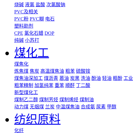
烧碱
液氯
盐酸
次氯酸钠
PVC及相关
PVC粉
PVC糊
电石
塑料助剂
CPE
氯化石蜡
DOP
纯碱
小苏打
煤化工
煤焦化
炼焦煤
焦炭
高温煤焦油
粗苯
硫酸铵
煤焦油深加工
煤沥青
蒽油
炭黑
洗油
酚油
轻油
粗酚
工业
粗苯精制
加氢纯苯
重苯
顺酐
丁二酸
新型煤化工
煤制乙二醇
煤制芳烃
煤制烯烃
煤制油
动力煤
无烟煤
兰炭
中温煤焦油
合成氨
尿素
甲醇
纺织原料
化纤