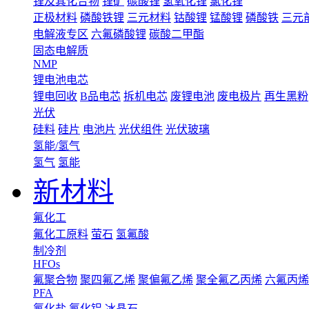
锂及其化合物
锂矿
碳酸锂
氢氧化锂
氯化锂
正极材料
磷酸铁锂
三元材料
钴酸锂
锰酸锂
磷酸铁
三元
电解液专区
六氟磷酸锂
碳酸二甲酯
固态电解质
NMP
锂电池电芯
锂电回收
B品电芯
拆机电芯
废锂电池
废电极片
再生黑粉
光伏
硅料
硅片
电池片
光伏组件
光伏玻璃
氢能/氢气
氢气
氢能
新材料
氟化工
氟化工原料
萤石
氢氟酸
制冷剂
HFOs
氟聚合物
聚四氟乙烯
聚偏氟乙烯
聚全氟乙丙烯
六氟丙烯
PFA
氟化盐
氟化铝
冰晶石