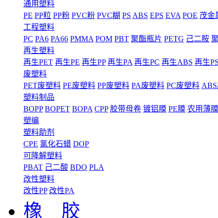
通用塑料
PE
PP粒
PP粉
PVC粉
PVC糊
PS
ABS
EPS
EVA
POE
茂金
工程塑料
PC
PA6
PA66
PMMA
POM
PBT
聚酯瓶片
PETG
己二胺
再生塑料
再生PET
再生PE
再生PP
再生PA
再生PC
再生ABS
再生P
废塑料
PET废塑料
PE废塑料
PP废塑料
PA废塑料
PC废塑料
AB
塑料制品
BOPP
BOPET
BOPA
CPP
胶带母卷
镀铝膜
PE膜
农用薄
塑编
塑料助剂
CPE
氯化石蜡
DOP
可降解塑料
PBAT
己二酸
BDO
PLA
改性塑料
改性PP
改性PA
橡 胶