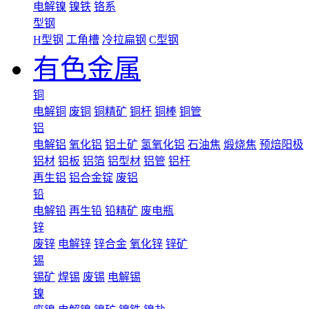
电解镍
镍铁
铬系
型钢
H型钢
工角槽
冷拉扁钢
C型钢
有色金属
铜
电解铜
废铜
铜精矿
铜杆
铜棒
铜管
铝
电解铝
氧化铝
铝土矿
氢氧化铝
石油焦
煅烧焦
预焙阳极
铝材
铝板
铝箔
铝型材
铝管
铝杆
再生铝
铝合金锭
废铝
铅
电解铅
再生铅
铅精矿
废电瓶
锌
废锌
电解锌
锌合金
氧化锌
锌矿
锡
锡矿
焊锡
废锡
电解锡
镍