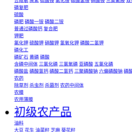
合成氨
尿素
硫酸铵
氯化铵
碳酸氢铵
硝酸铵
三聚氰胺
双
磷复肥
硫酸
磷肥
磷酸一铵
磷酸二铵
普通过磷酸钙
复合肥
钾肥
氯化钾
硫酸钾
硝酸钾
氢氧化钾
磷酸二氢钾
磷化工
磷矿石
黄磷
磷酸
含磷中间体
三氯化磷
三氯氧磷
亚磷酸
五氯化磷
磷酸盐
磷酸氢钙
磷酸二氢钙
三聚磷酸钠
六偏磷酸钠
磷
农药
除草剂
杀虫剂
杀菌剂
农药中间体
农膜
农用薄膜
初级农产品
油料
大豆
花生
油菜籽
芝麻
葵花籽