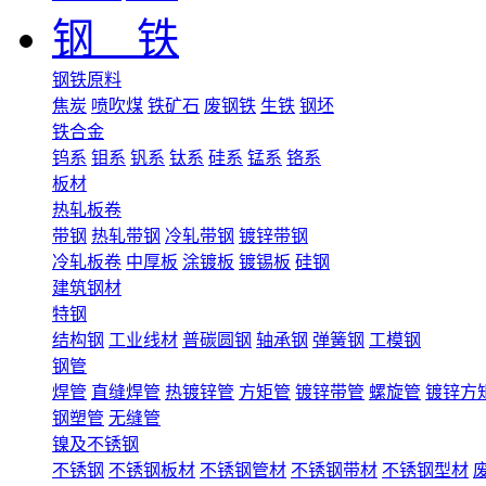
钢 铁
钢铁原料
焦炭
喷吹煤
铁矿石
废钢铁
生铁
钢坯
铁合金
钨系
钼系
钒系
钛系
硅系
锰系
铬系
板材
热轧板卷
带钢
热轧带钢
冷轧带钢
镀锌带钢
冷轧板卷
中厚板
涂镀板
镀锡板
硅钢
建筑钢材
特钢
结构钢
工业线材
普碳圆钢
轴承钢
弹簧钢
工模钢
钢管
焊管
直缝焊管
热镀锌管
方矩管
镀锌带管
螺旋管
镀锌方
钢塑管
无缝管
镍及不锈钢
不锈钢
不锈钢板材
不锈钢管材
不锈钢带材
不锈钢型材