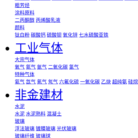
粗芳烃
涂料原料
二丙酮醇
丙烯酸乳液
颜料
钛白粉
碳酸钙
硫酸钡
氧化锌
七水硫酸亚铁
工业气体
大宗气体
氧气
氮气
氩气
二氧化碳
氢气
特种气体
氦气
氙气
氪气
氖气
六氟化硫
一氧化碳
乙炔
超纯氨
硅烷
非金建材
水泥
水泥
水泥熟料
混凝土
玻璃
浮法玻璃
镀膜玻璃
光伏玻璃
玻璃纤维
玻璃球