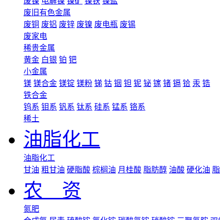
废镍
电解镍
镍矿
镍铁
镍盐
废旧有色金属
废铜
废铝
废锌
废镍
废电瓶
废锡
废家电
稀贵金属
黄金
白银
铂
钯
小金属
镁
镁合金
镁锭
镁粉
锑
钴
铟
钽
铌
铋
镓
锗
镉
铪
汞
锆
铁合金
钨系
钼系
钒系
钛系
硅系
锰系
铬系
稀土
油脂化工
油脂化工
甘油
粗甘油
硬脂酸
棕榈油
月桂酸
脂肪醇
油酸
硬化油
脂
农 资
氮肥