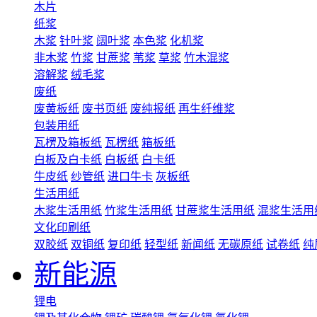
木片
纸浆
木浆
针叶浆
阔叶浆
本色浆
化机浆
非木浆
竹浆
甘蔗浆
苇浆
草浆
竹木混浆
溶解浆
绒毛浆
废纸
废黄板纸
废书页纸
废纯报纸
再生纤维浆
包装用纸
瓦楞及箱板纸
瓦楞纸
箱板纸
白板及白卡纸
白板纸
白卡纸
牛皮纸
纱管纸
进口牛卡
灰板纸
生活用纸
木浆生活用纸
竹浆生活用纸
甘蔗浆生活用纸
混浆生活用
文化印刷纸
双胶纸
双铜纸
复印纸
轻型纸
新闻纸
无碳原纸
试卷纸
纯
新能源
锂电