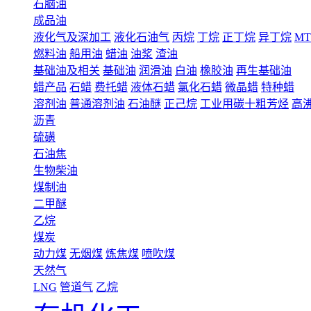
石脑油
成品油
液化气及深加工
液化石油气
丙烷
丁烷
正丁烷
异丁烷
MT
燃料油
船用油
蜡油
油浆
渣油
基础油及相关
基础油
润滑油
白油
橡胶油
再生基础油
蜡产品
石蜡
费托蜡
液体石蜡
氯化石蜡
微晶蜡
特种蜡
溶剂油
普通溶剂油
石油醚
正己烷
工业用碳十粗芳烃
高
沥青
硫磺
石油焦
生物柴油
煤制油
二甲醚
乙烷
煤炭
动力煤
无烟煤
炼焦煤
喷吹煤
天然气
LNG
管道气
乙烷