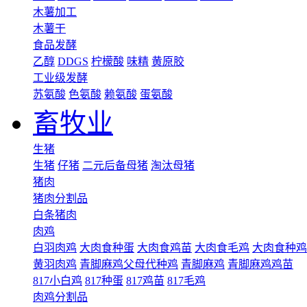
木薯加工
木薯干
食品发酵
乙醇
DDGS
柠檬酸
味精
黄原胶
工业级发酵
苏氨酸
色氨酸
赖氨酸
蛋氨酸
畜牧业
生猪
生猪
仔猪
二元后备母猪
淘汰母猪
猪肉
猪肉分割品
白条猪肉
肉鸡
白羽肉鸡
大肉食种蛋
大肉食鸡苗
大肉食毛鸡
大肉食种鸡
黄羽肉鸡
青脚麻鸡父母代种鸡
青脚麻鸡
青脚麻鸡鸡苗
817小白鸡
817种蛋
817鸡苗
817毛鸡
肉鸡分割品