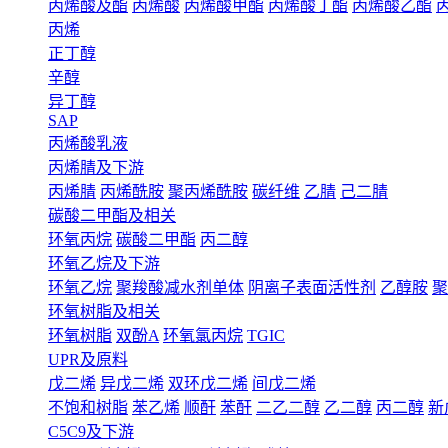
丙烯酸及酯
丙烯酸
丙烯酸甲酯
丙烯酸丁酯
丙烯酸乙酯
丙烯
正丁醇
辛醇
异丁醇
SAP
丙烯酸乳液
丙烯腈及下游
丙烯腈
丙烯酰胺
聚丙烯酰胺
碳纤维
乙腈
己二腈
碳酸二甲酯及相关
环氧丙烷
碳酸二甲酯
丙二醇
环氧乙烷及下游
环氧乙烷
聚羧酸减水剂单体
阴离子表面活性剂
乙醇胺
聚
环氧树脂及相关
环氧树脂
双酚A
环氧氯丙烷
TGIC
UPR及原料
戊二烯
异戊二烯
双环戊二烯
间戊二烯
不饱和树脂
苯乙烯
顺酐
苯酐
二乙二醇
乙二醇
丙二醇
新
C5C9及下游