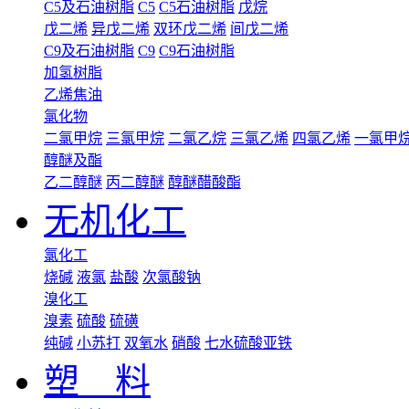
C5及石油树脂
C5
C5石油树脂
戊烷
戊二烯
异戊二烯
双环戊二烯
间戊二烯
C9及石油树脂
C9
C9石油树脂
加氢树脂
乙烯焦油
氯化物
二氯甲烷
三氯甲烷
二氯乙烷
三氯乙烯
四氯乙烯
一氯甲
醇醚及酯
乙二醇醚
丙二醇醚
醇醚醋酸酯
无机化工
氯化工
烧碱
液氯
盐酸
次氯酸钠
溴化工
溴素
硫酸
硫磺
纯碱
小苏打
双氧水
硝酸
七水硫酸亚铁
塑 料