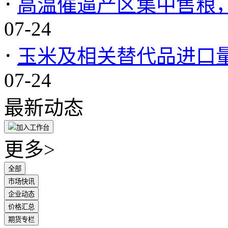
·
高温催逼产区集中售粮
07-24
·
玉米及相关替代品进口量
07-24
最新动态
加入工作台
更多>
全部
市场快讯
企业动态
价格汇总
期货专栏