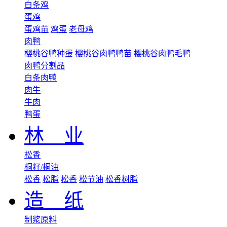
白条鸡
蛋鸡
蛋鸡苗
鸡蛋
老母鸡
肉鸭
樱桃谷鸭种蛋
樱桃谷肉鸭鸭苗
樱桃谷肉鸭毛鸭
肉鸭分割品
白条肉鸭
肉牛
牛肉
鸭蛋
林 业
松香
桐籽/桐油
松香
松脂
松香
松节油
松香树脂
造 纸
制浆原料