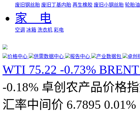
废旧钢丝胎
废旧丁基内胎
再生橡胶
废旧小钢丝胎
轮胎油
家 电
空调
冰箱
洗衣机
彩电
价格中心
供需数据中心
报告中心
产业数据包
卓创
WTI
75.22
-0.73%
BREN
-0.18%
卓创农产品价格
汇率中间价
6.7895
0.01%