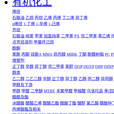
有机化工
烯烃
石脑油
乙烷
丙烷
乙烯
丙烯
丁二烯
异丁烯
α烯烃
1-丁烯
1-辛烯
1-己烯
芳烃
石脑油
纯苯
甲苯
加氢纯苯
二甲苯
PX
邻二甲苯
苯乙烯
点芳烃溶剂
甲基环己烷
酚酮
苯酚
丙酮
双酚A
MMA
异丙醇
MIBK
丁酮
酚醛树脂
PC
P
增塑剂
正丁醇
辛醇
异丁醇
邻二甲苯
苯酐
DOP
DOTP
DBP
DINP
醇类
乙二醇
二乙二醇
辛醇
正丁醇
异丁醇
乙醇
丙二醇
异丙醇
甲醇及下游
甲醇
甲醛
二甲醚
MTBE
多聚甲醛
甲缩醛
乌洛托品
季戊
醋酸及酯
冰醋酸
醋酸乙烯
醋酸乙酯
醋酸丁酯
醋酐
氯乙酸
醋酸仲
丙烯酸酯及相关