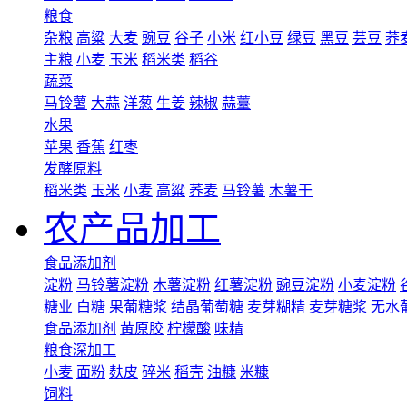
粮食
杂粮
高粱
大麦
豌豆
谷子
小米
红小豆
绿豆
黑豆
芸豆
荞
主粮
小麦
玉米
稻米类
稻谷
蔬菜
马铃薯
大蒜
洋葱
生姜
辣椒
蒜薹
水果
苹果
香蕉
红枣
发酵原料
稻米类
玉米
小麦
高粱
荞麦
马铃薯
木薯干
农产品加工
食品添加剂
淀粉
马铃薯淀粉
木薯淀粉
红薯淀粉
豌豆淀粉
小麦淀粉
糖业
白糖
果葡糖浆
结晶葡萄糖
麦芽糊精
麦芽糖浆
无水
食品添加剂
黄原胶
柠檬酸
味精
粮食深加工
小麦
面粉
麸皮
碎米
稻壳
油糠
米糠
饲料