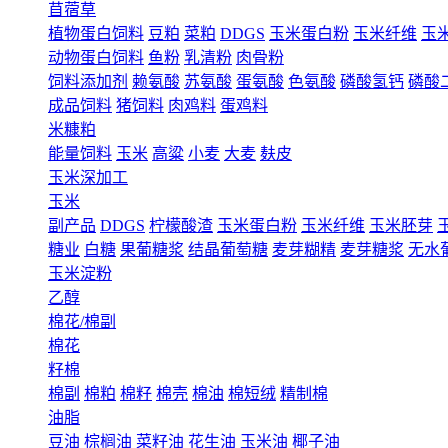
苜蓿草
植物蛋白饲料
豆粕
菜粕
DDGS
玉米蛋白粉
玉米纤维
玉
动物蛋白饲料
鱼粉
乳清粉
肉骨粉
饲料添加剂
赖氨酸
苏氨酸
蛋氨酸
色氨酸
磷酸氢钙
磷酸
成品饲料
猪饲料
肉鸡料
蛋鸡料
米糠粕
能量饲料
玉米
高粱
小麦
大麦
麸皮
玉米深加工
玉米
副产品
DDGS
柠檬酸渣
玉米蛋白粉
玉米纤维
玉米胚芽
糖业
白糖
果葡糖浆
结晶葡萄糖
麦芽糊精
麦芽糖浆
无水
玉米淀粉
乙醇
棉花/棉副
棉花
籽棉
棉副
棉粕
棉籽
棉壳
棉油
棉短绒
精制棉
油脂
豆油
棕榈油
菜籽油
花生油
玉米油
椰子油