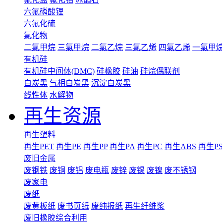
六氟磷酸锂
六氟化硫
氯化物
二氯甲烷
三氯甲烷
二氯乙烷
三氯乙烯
四氯乙烯
一氯甲
有机硅
有机硅中间体(DMC)
硅橡胶
硅油
硅烷偶联剂
白炭黑
气相白炭黑
沉淀白炭黑
线性体
水解物
再生资源
再生塑料
再生PET
再生PE
再生PP
再生PA
再生PC
再生ABS
再生P
废旧金属
废钢铁
废铜
废铝
废电瓶
废锌
废锡
废镍
废不锈钢
废家电
废纸
废黄板纸
废书页纸
废纯报纸
再生纤维浆
废旧橡胶综合利用